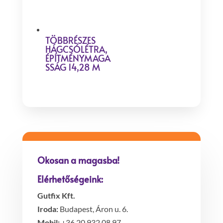
TÖBBRÉSZES
HÁGCSÓLÉTRA,
ÉPÍTMÉNYMAGA
SSÁG 14,28 M
Okosan a magasba!
Elérhetőségeink:
Gutfix Kft.
Iroda:
Budapest, Áron u. 6.
Mobil:
+36 20 932 08 97