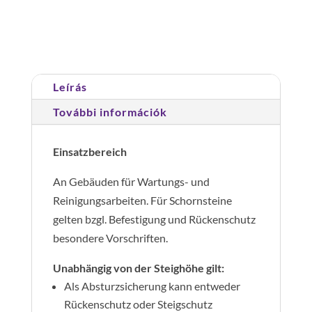
Cikkszám:
530140
Kategória:
Rögzített
m
hágcsólétrák építményeken
mennyiség
Leírás
További információk
Einsatzbereich
An Gebäuden für Wartungs- und
Reinigungsarbeiten. Für Schornsteine
gelten bzgl. Befestigung und Rückenschutz
besondere Vorschriften.
Unabhängig von der Steighöhe gilt:
Als Absturzsicherung kann entweder
Rückenschutz oder Steigschutz