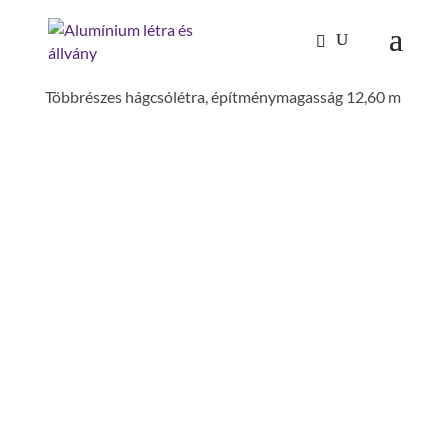
Kezdőlap
/
Mászástechnika
/
Hágcsólétrák,
aknalétrák
/
Rögzített hágcsólétrák építményeken
/
Többrészes hágcsólétra, építménymagasság 12,60 m