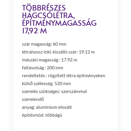
TÖBBRÉSZES
HÁGCSÓLÉTRA,
ÉPÍTMÉNYMAGASSÁG
17,92 M
szár magasság: 60 mm
létrahossz inkl. kiszálló szár: 19.12 m
mászási magasság : 17.92 m
faltávolság : 200 mm
rendeltetés : rögzített létra építményeken
külső szélesség: 520 mm
szerelés szükséges: szerszámmal
szerelendő
anyag: alumínium eloxált
építésmód: többágú