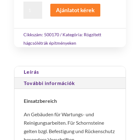
Többrészes
Ajánlatot kérek
hágcsólétra,
építménymagasság
17,92
Cikkszám:
500170
Kategória:
Rögzített
m
hágcsólétrák építményeken
mennyiség
Leírás
További információk
Einsatzbereich
An Gebäuden für Wartungs- und
Reinigungsarbeiten. Für Schornsteine
gelten bzgl. Befestigung und Rückenschutz
besondere Vorschriften.