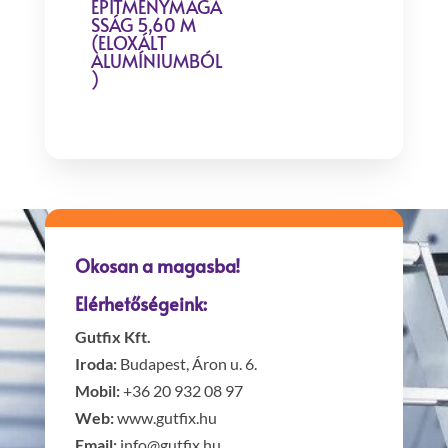
ÉPÍTMÉNYMAGA
SSÁG 5,60 M
(ELOXÁLT
ALUMÍNIUMBÓL
)
Okosan a magasba!
Elérhetőségeink:
Gutfix Kft.
Iroda:
Budapest, Áron u. 6.
Mobil:
+36 20 932 08 97
Web:
www.gutfix.hu
Email:
info@gutfix.hu