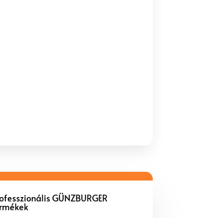
rofesszionális GÜNZBURGER
ermékek