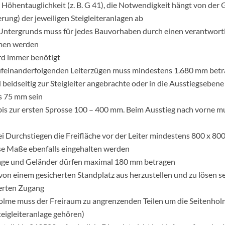
öhentauglichkeit (z. B. G 41), die Notwendigkeit hängt von der 
ung) der jeweiligen Steigleiteranlagen ab
s Untergrunds muss für jedes Bauvorhaben durch einen verantwort
mmen werden
rd immer benötigt
ufeinanderfolgenden Leiterzügen muss mindestens 1.680 mm bet
 beidseitig zur Steigleiter angebrachte oder in die Ausstiegsebene
ls 75 mm sein
is zur ersten Sprosse 100 – 400 mm. Beim Ausstieg nach vorne mu
bei Durchstiegen die Freifläche vor der Leiter mindestens 800 x 8
se Maße ebenfalls eingehalten werden
lage und Geländer dürfen maximal 180 mm betragen
 einem gesicherten Standplatz aus herzustellen und zu lösen sein.
erten Zugang
nholme muss der Freiraum zu angrenzenden Teilen um die Seitenh
teigleiteranlage gehören)