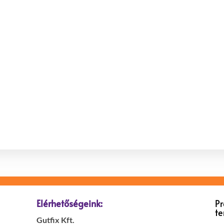
Elérhetőségeink:
P
t
Gutfix Kft.