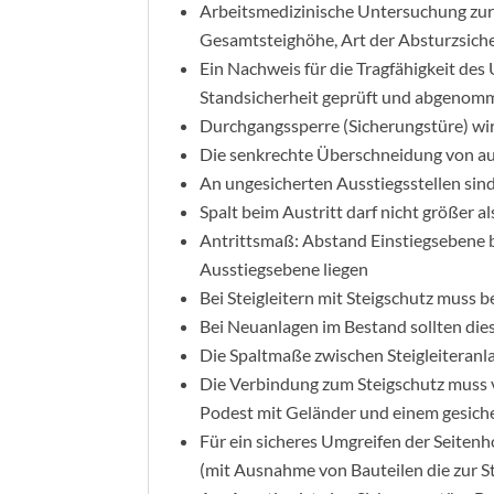
Arbeitsmedizinische Untersuchung zur H
Gesamtsteighöhe, Art der Absturzsicher
Ein Nachweis für die Tragfähigkeit de
Standsicherheit geprüft und abgeno
Durchgangssperre (Sicherungstüre) wi
Die senkrechte Überschneidung von a
An ungesicherten Ausstiegsstellen sind
Spalt beim Austritt darf nicht größer a
Antrittsmaß: Abstand Einstiegsebene b
Ausstiegsebene liegen
Bei Steigleitern mit Steigschutz muss 
Bei Neuanlagen im Bestand sollten die
Die Spaltmaße zwischen Steigleiteran
Die Verbindung zum Steigschutz muss von
Podest mit Geländer und einem gesich
Für ein sicheres Umgreifen der Seite
(mit Ausnahme von Bauteilen die zur S