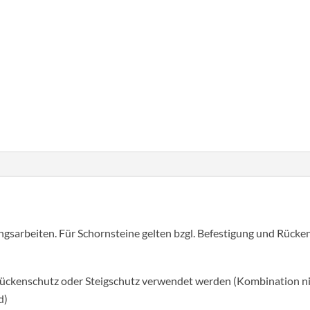
Többrészes
hágcsólétra,
építménymagasság
18,76
Cikkszám:
520175
Kategória:
Rögzített hágcsó
m
mennyiség
sarbeiten. Für Schornsteine gelten bzgl. Befestigung und Rücke
ückenschutz oder Steigschutz verwendet werden (Kombination nic
d)