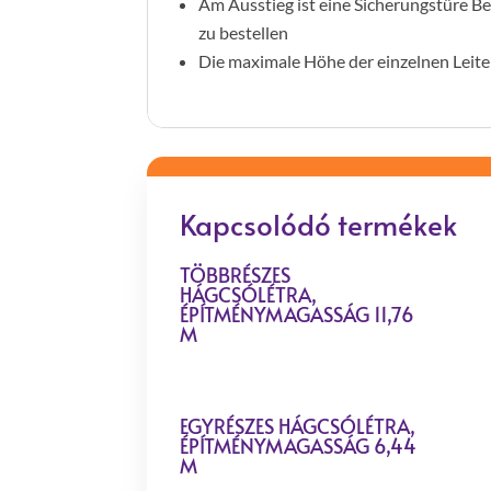
Am Ausstieg ist eine Sicherungstüre Be
zu bestellen
Die maximale Höhe der einzelnen Leite
Kapcsolódó termékek
TÖBBRÉSZES
HÁGCSÓLÉTRA,
ÉPÍTMÉNYMAGASSÁG 11,76
M
EGYRÉSZES HÁGCSÓLÉTRA,
ÉPÍTMÉNYMAGASSÁG 6,44
M