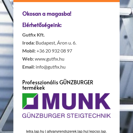
Okosan a magasba!
Elérhetőségeink:
Gutfix Kft.
Iroda:
Budapest, Áron u. 6.
Mobil:
+36 20 932 08 97
Web:
www.gutfix.hu
Email:
info@gutfix.hu
Professzionális GÜNZBURGER
termékek
letra.lap.hu
|
allvanyrendszerek.lap.hu
|
lepcso.lap.