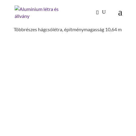
Kezdőlap
/
Mászástechnika
/
Hágcsólétrák,
aknalétrák
/
Rögzített hágcsólétrák építményeken
/
Többrészes hágcsólétra, építménymagasság 10,64 m
TÖBBRÉSZES
HÁGCSÓLÉTRA,
ÉPÍTMÉNYMAGASSÁG
10,64 M
szár magasság: 60 mm
létrahossz inkl. kiszálló szár: 11.84 m
mászási magasság : 10.64 m
faltávolság : 200 mm
rendeltetés : rögzített létra építményeken