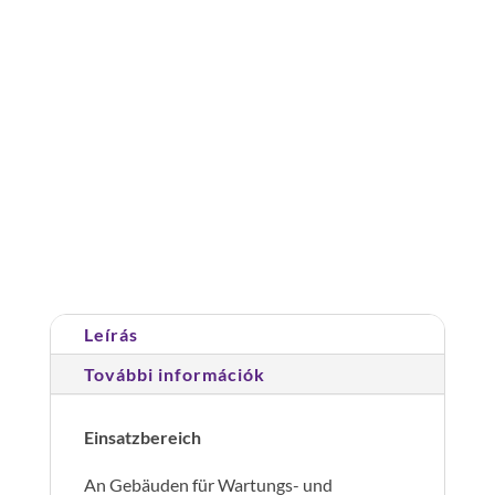
építésmód: többágú
Többrészes
hágcsólétra,
építménymagasság
18,76
Cikkszám:
510175
Kategória:
Rögzített
m
hágcsólétrák építményeken
mennyiség
Leírás
További információk
Einsatzbereich
An Gebäuden für Wartungs- und