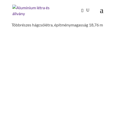
Kezdőlap
/
Mászástechnika
/
Hágcsólétrák,
aknalétrák
/
Rögzített hágcsólétrák építményeken
/
Többrészes hágcsólétra, építménymagasság 18,76 m