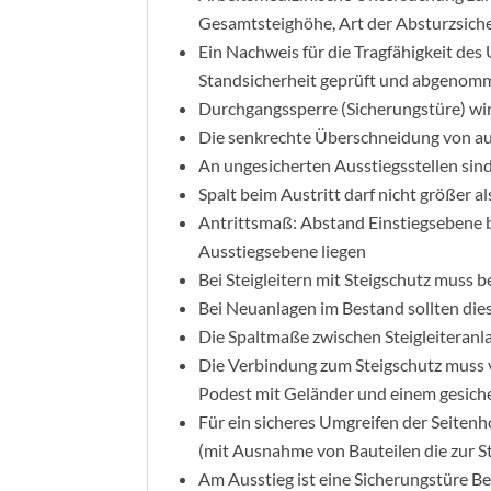
Gesamtsteighöhe, Art der Absturzsicher
Ein Nachweis für die Tragfähigkeit de
Standsicherheit geprüft und abgeno
Durchgangssperre (Sicherungstüre) wi
Die senkrechte Überschneidung von a
An ungesicherten Ausstiegsstellen sind
Spalt beim Austritt darf nicht größer a
Antrittsmaß: Abstand Einstiegsebene b
Ausstiegsebene liegen
Bei Steigleitern mit Steigschutz muss 
Bei Neuanlagen im Bestand sollten die
Die Spaltmaße zwischen Steigleiteran
Die Verbindung zum Steigschutz muss von
Podest mit Geländer und einem gesich
Für ein sicheres Umgreifen der Seite
(mit Ausnahme von Bauteilen die zur S
Am Ausstieg ist eine Sicherungstüre Be