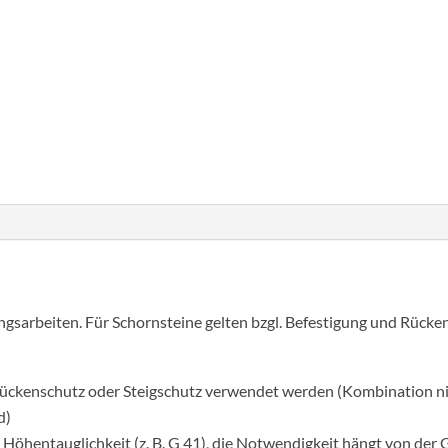
Egyrészes
hágcsólétra,
építménymagasság
6,44
Cikkszám:
520110
Kategória:
Rögzített hágcsó
m
mennyiség
sarbeiten. Für Schornsteine gelten bzgl. Befestigung und Rücke
ückenschutz oder Steigschutz verwendet werden (Kombination nic
d)
öhentauglichkeit (z. B. G 41), die Notwendigkeit hängt von der 