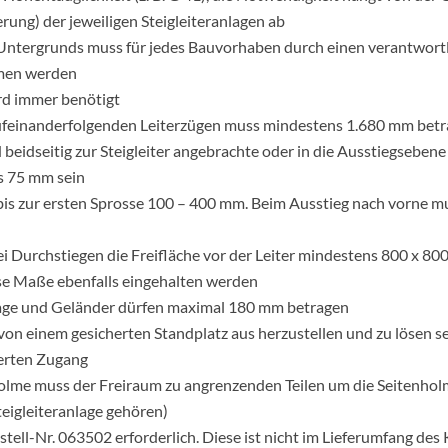
ung) der jeweiligen Steigleiteranlagen ab
s Untergrunds muss für jedes Bauvorhaben durch einen verantwort
mmen werden
rd immer benötigt
ufeinanderfolgenden Leiterzügen muss mindestens 1.680 mm bet
 beidseitig zur Steigleiter angebrachte oder in die Ausstiegsebene
ls 75 mm sein
is zur ersten Sprosse 100 – 400 mm. Beim Ausstieg nach vorne mu
bei Durchstiegen die Freifläche vor der Leiter mindestens 800 x 8
se Maße ebenfalls eingehalten werden
lage und Geländer dürfen maximal 180 mm betragen
 einem gesicherten Standplatz aus herzustellen und zu lösen sein.
erten Zugang
nholme muss der Freiraum zu angrenzenden Teilen um die Seitenh
teigleiteranlage gehören)
stell-Nr. 063502 erforderlich. Diese ist nicht im Lieferumfang des