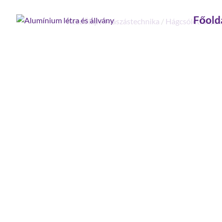
Főold
Kezdőlap
/
Mászástechnika
/
Hágcsólétrák, ak