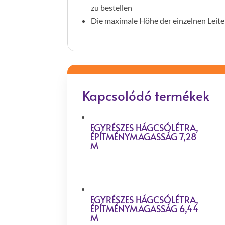
zu bestellen
Die maximale Höhe der einzelnen Leite
Kapcsolódó termékek
EGYRÉSZES HÁGCSÓLÉTRA,
ÉPÍTMÉNYMAGASSÁG 7,28
M
EGYRÉSZES HÁGCSÓLÉTRA,
ÉPÍTMÉNYMAGASSÁG 6,44
M