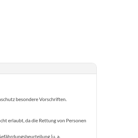
létrák építményeken
nschutz besondere Vorschriften.
ht erlaubt, da die Rettung von Personen
Gefährdungsbeurteilung (u. a.